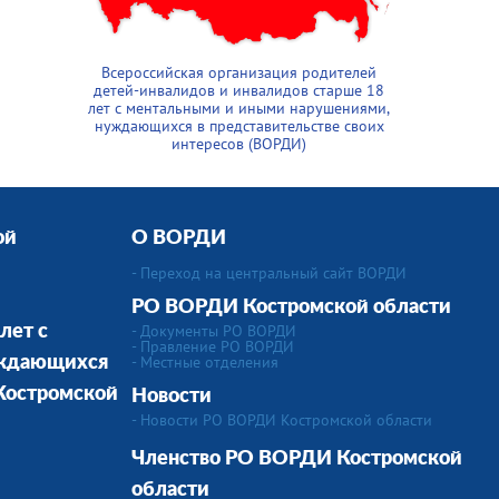
Всероссийская организация родителей
детей-инвалидов и инвалидов старше 18
лет с ментальными и иными нарушениями,
нуждающихся в представительстве своих
интересов (ВОРДИ)
ой
О ВОРДИ
- Переход на центральный сайт ВОРДИ
РО ВОРДИ Костромской области
- Документы РО ВОРДИ
лет с
- Правление РО ВОРДИ
-
Местные отделения
уждающихся
 Костромской
Новости
- Новости РО ВОРДИ Костромской области
Членство РО ВОРДИ Костромской
области