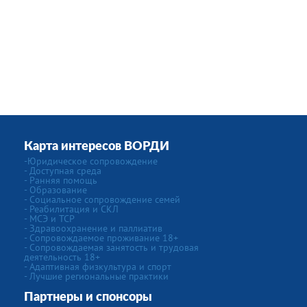
Карта интересов ВОРДИ
-Юридическое сопровождение
- Доступная среда
- Ранняя помощь
- Образование
- Социальное сопровождение семей
- Реабилитация и СКЛ
- МСЭ и ТСР
- Здравоохранение и паллиатив
- Сопровождаемое проживание 18+
- Сопровождаемая занятость и трудовая
деятельность 18+
- Адаптивная физкультура и спорт
- Лучшие региональные практики
Партнеры и спонсоры