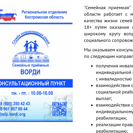
"Семейная приемная"
области работает с 
качества жизни семей
18+ путем оказания
широкому кругу воп
социального сопровож
Мы оказываем консуль
по следующим направ
получения инвал
индивидуальной 
с инвалидностью
взаимодействия 
социальной реаби
выплат;
взаимодействия 
индивидуальному
реабилитации;
реализации прав
реабилитацию;